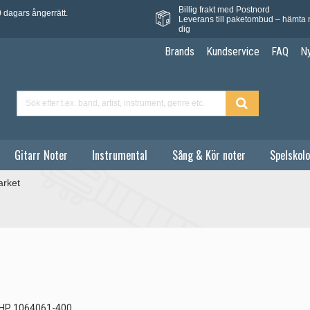
Billig frakt med Postnord
 dagars ångerrätt.
Leverans till paketombud – hämta 
dig
Brands
Kundservice
FAQ
N
Gitarr Noter
Instrumental
Sång & Kör noter
Spelskolo
rket
HP 1064061-400