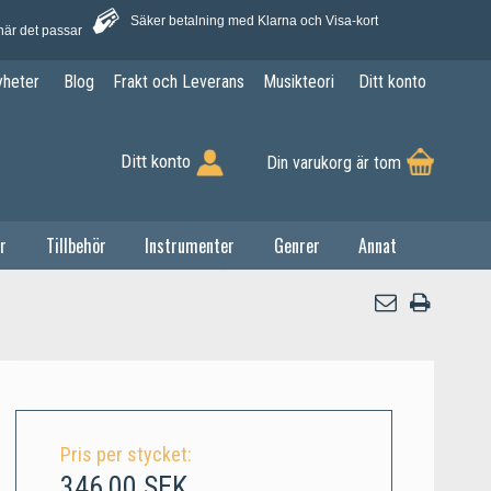
Säker betalning med Klarna och Visa-kort
när det passar
yheter
Blog
Frakt och Leverans
Musikteori
Ditt konto
Ditt konto
Din varukorg är tom
r
Tillbehör
Instrumenter
Genrer
Annat
Pris per stycket:
346,00 SEK