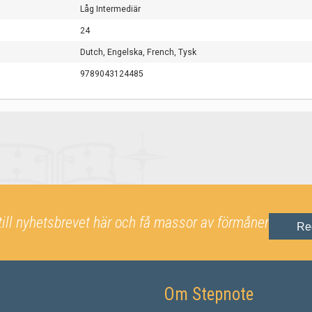
Låg Intermediär
24
Dutch,
Engelska,
French,
Tysk
9789043124485
till nyhetsbrevet här och få massor av förmåner
Re
Om Stepnote