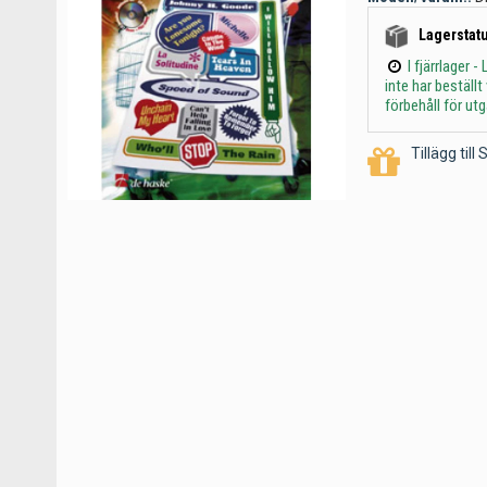
Lagerstatu
I fjärrlager
inte har beställ
förbehåll för ut
Tillägg til