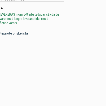
s:
 - LEVERERAS inom 5-8 arbetsdagar, såvida du
t varor med längre leveranstider (med
gående varor)
l Stepnote önskelista