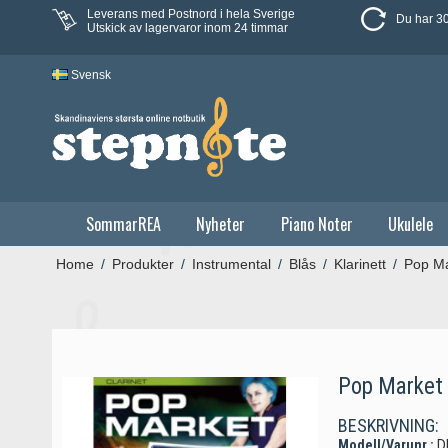
Leverans med Postnord i hela Sverige
Du har 30
Utskick av lagervaror inom 24 timmar
Svensk
SommarREA
Nyheter
Piano Noter
Ukulele
Home
/
Produkter
/
Instrumental
/
Blås
/
Klarinett
/
Pop Ma
Pop Market
BESKRIVNING:
Modell/Varunr.:
D