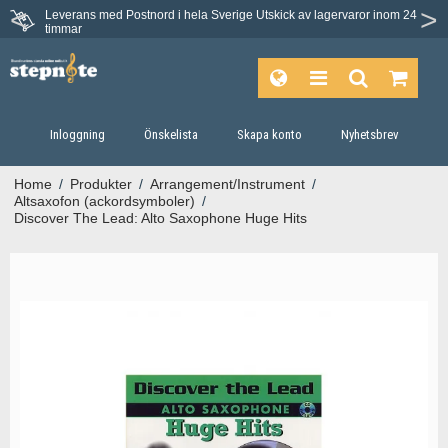
Leverans med Postnord i hela Sverige
Utskick av lagervaror inom 24
Du har 30 dagars ångerrätt.
timmar
Inloggning
Önskelista
Skapa konto
Nyhetsbrev
Home
/
Produkter
/
Arrangement/Instrument
/
Altsaxofon (ackordsymboler)
/
Discover The Lead: Alto Saxophone Huge Hits