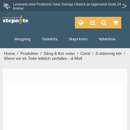
Leverans med Postnord i hela Sverige
Utskick av lagervaror inom 24
timmar
Inloggning
Önskelista
Skapa konto
Nyhetsbrev
Home
/
Produkter
/
Sång & Kör noter
/
Coral
/
3-stämmig kör
/
Wenn wir im Tode leiblich zerfallen : d-Moll