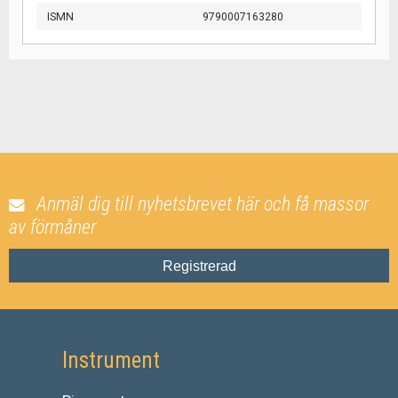
ISMN
9790007163280
Anmäl dig till nyhetsbrevet här och få massor
av förmåner
Registrerad
Instrument