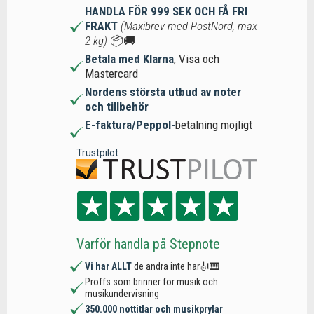
HANDLA FÖR 999 SEK OCH FÅ FRI
FRAKT
(Maxibrev med PostNord, max
2 kg)
📦🚚
Betala med Klarna
, Visa och
Mastercard
Nordens största utbud av noter
och tillbehör
E-faktura/Peppol-
betalning möjligt
Trustpilot
Varför handla på Stepnote
Vi har ALLT
de andra inte har🎻🎹
Proffs som brinner för musik och
musikundervisning
350.000 nottitlar och musikprylar