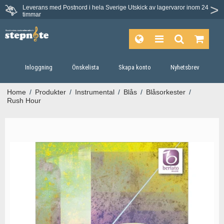
Leverans med Postnord i hela Sverige
Utskick av lagervaror inom 24
Du har 30 dagars ångerrätt.
timmar
Inloggning
Önskelista
Skapa konto
Nyhetsbrev
Home
/
Produkter
/
Instrumental
/
Blås
/
Blåsorkester
/
Rush Hour