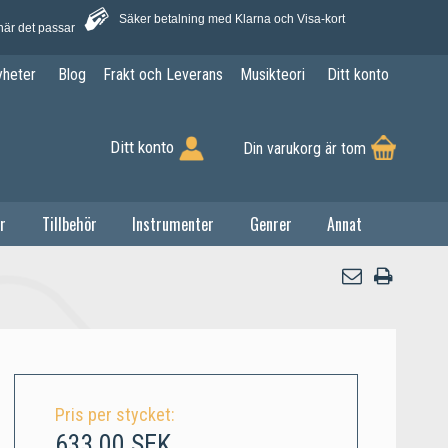
Säker betalning med Klarna och Visa-kort
när det passar
yheter
Blog
Frakt och Leverans
Musikteori
Ditt konto
Ditt konto
Din varukorg är tom
r
Tillbehör
Instrumenter
Genrer
Annat
Pris per stycket:
633,00 SEK