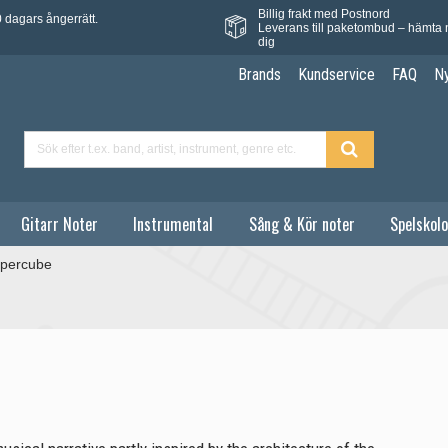
Billig frakt med Postnord
 dagars ångerrätt.
Leverans till paketombud – hämta 
dig
Brands
Kundservice
FAQ
N
Gitarr Noter
Instrumental
Sång & Kör noter
Spelskolo
percube