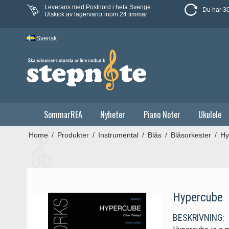
Leverans med Postnord i hela Sverige
Du har 30
Utskick av lagervaror inom 24 timmar
Svensk
SommarREA
Nyheter
Piano Noter
Ukulele
Home
/
Produkter
/
Instrumental
/
Blås
/
Blåsorkester
/
Hy
Hypercube
BESKRIVNING: