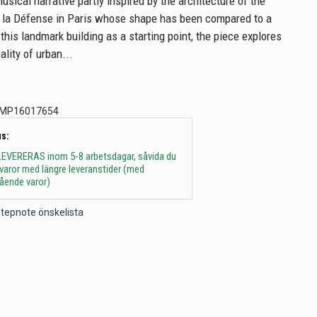
sical narrative partly inspired by the architecture of the
 la Défense in Paris whose shape has been compared to a
this landmark building as a starting point, the piece explores
ality of urban...
MP16017654
s:
 - LEVERERAS inom 5-8 arbetsdagar, såvida du
t varor med längre leveranstider (med
gående varor)
l Stepnote önskelista