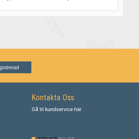
gistrerad
Kontakta Oss
Gå
til
kundservice
här