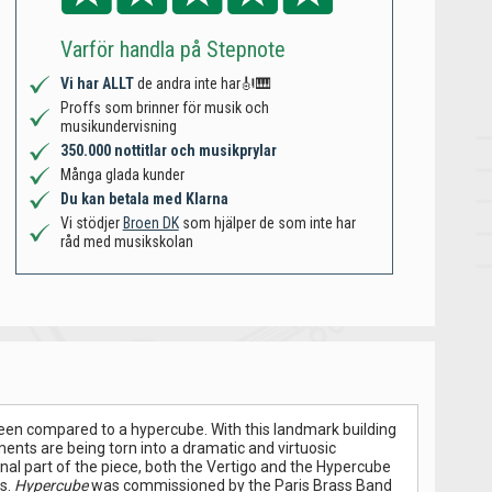
Varför handla på Stepnote
Vi har ALLT
de andra inte har🎻🎹
Proffs som brinner för musik och
musikundervisning
350.000 nottitlar och musikprylar
Många glada kunder
Du kan betala med Klarna
Vi stödjer
Broen DK
som hjälper de som inte har
råd med musikskolan
 been compared to a hypercube. With this landmark building
ments are being torn into a dramatic and virtuosic
inal part of the piece, both the Vertigo and the Hypercube
s.
Hypercube
was commissioned by the Paris Brass Band