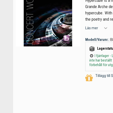
Hypercube is a mu
Grande Arche de
hypercube. With 
the poetry and re
Läs mer
Modell/Varunr.:
B
Lagerstatu
I fjärrlager
inte har beställ
förbehåll för ut
Tillägg til