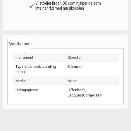
Vi stödjer
Broen DK
som hjälper de som
inte har råd med musikskolan
Specifikationer
Instrument
Orkester
Typ (fx Lärobok, samling
Stämmor
m.m.)
Media
Noter
Bidragsgivare
Offenbach,
Jacques(Composer)