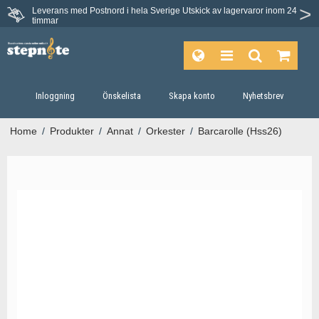
Leverans med Postnord i hela Sverige
Utskick av lagervaror inom 24
timmar
Inloggning
Önskelista
Skapa konto
Nyhetsbrev
Home
/
Produkter
/
Annat
/
Orkester
/
Barcarolle (Hss26)