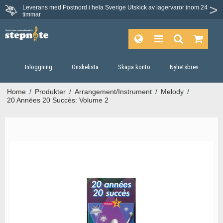
Leverans med Postnord i hela Sverige
Utskick av lagervaror inom 24
timmar
Inloggning
Önskelista
Skapa konto
Nyhetsbrev
Home
/
Produkter
/
Arrangement/Instrument
/
Melody
/
20 Années 20 Succès: Volume 2