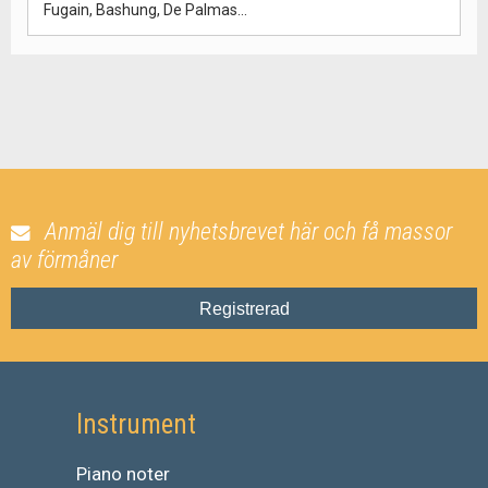
Fugain, Bashung, De Palmas...
Anmäl dig till nyhetsbrevet här och få massor
av förmåner
Registrerad
Instrument
Piano noter