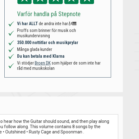
Varför handla på Stepnote
Vi har ALLT
de andra inte har🎻🎹
Proffs som brinner för musik och
musikundervisning
350.000 nottitlar och musikprylar
Många glada kunder
Du kan betala med Klarna
Vi stödjer
Broen DK
som hjälper de som inte har
råd med musikskolan
o to hear how the Guitar should sound, and then play along
you follow along. This volume contains 8 songs by the
ve • Outshined • Rusty Cage and Spoonman .