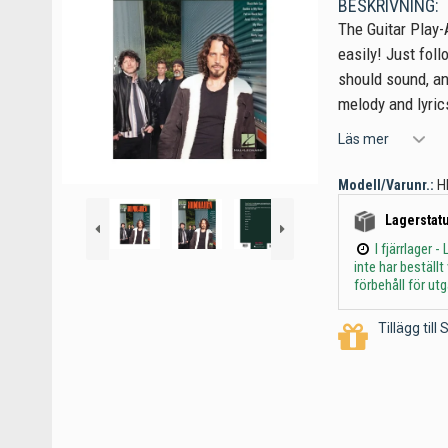
BESKRIVNING:
The Guitar Play-
easily! Just foll
should sound, an
melody and lyrics
Läs mer
Modell/Varunr.:
H
Lagerstatu
I fjärrlager
inte har beställ
förbehåll för ut
Tillägg til