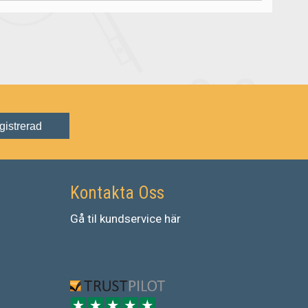
gistrerad
Kontakta Oss
Gå
til
kundservice
här