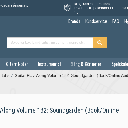
Billig frakt med Postnord
 dagars ångerrätt.
Leverans till paketombud – hämta 
dig
Brands
Kundservice
FAQ
N
Gitarr Noter
Instrumental
Sång & Kör noter
Spelskolo
r tabs
/
Guitar Play-Along Volume 182: Soundgarden (Book/Online Aud
-Along Volume 182: Soundgarden (Book/Online