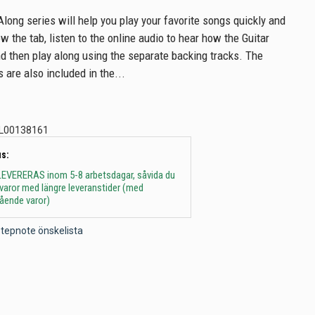
Along series will help you play your favorite songs quickly and
ow the tab, listen to the online audio to hear how the Guitar
d then play along using the separate backing tracks. The
 are also included in the...
L00138161
s:
 - LEVERERAS inom 5-8 arbetsdagar, såvida du
t varor med längre leveranstider (med
gående varor)
l Stepnote önskelista