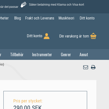
Säker betalning med Klarna och Visa-kort
när det passar
yheter
Blog
Frakt och Leverans
Musikteori
Ditt konto
Ditt konto
Din varukorg är tom
r
Tillbehör
Instrumenter
Genrer
Annat
io)
Pris per stycket:
290,00 SEK