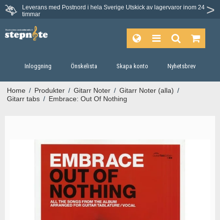
Leverans med Postnord i hela Sverige
Utskick av lagervaror inom 24
Du har 30 dagars ångerrätt.
timmar
Inloggning
Önskelista
Skapa konto
Nyhetsbrev
Home
/
Produkter
/
Gitarr Noter
/
Gitarr Noter (alla)
/
Gitarr tabs
/
Embrace: Out Of Nothing