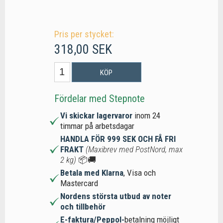
Pris per stycket:
318,00 SEK
KÖP
Fördelar med Stepnote
Vi skickar lagervaror
inom 24
timmar på arbetsdagar
HANDLA FÖR 999 SEK OCH FÅ FRI
FRAKT
(Maxibrev med PostNord, max
2 kg)
📦🚚
Betala med Klarna
, Visa och
Mastercard
Nordens största utbud av noter
och tillbehör
E-faktura/Peppol-
betalning möjligt