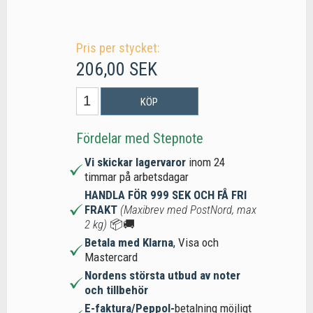
Pris per stycket:
206,00 SEK
KÖP
Fördelar med Stepnote
Vi skickar lagervaror
inom 24
timmar på arbetsdagar
HANDLA FÖR 999 SEK OCH FÅ FRI
FRAKT
(Maxibrev med PostNord, max
2 kg)
📦🚚
Betala med Klarna
, Visa och
Mastercard
Nordens största utbud av noter
och tillbehör
E-faktura/Peppol-
betalning möjligt