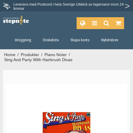
Leverans med Postnord i hela Sverige
Utskick av lagervaror inom 24
Du har 30 dagars ångerrätt.
timmar
Inloggning
Önskelista
Skapa konto
Nyhetsbrev
Home
/
Produkter
/
Piano Noter
/
Sing And Party With Hairbrush Divas