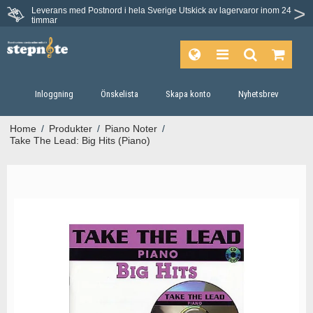
Leverans med Postnord i hela Sverige
Utskick av lagervaror inom 24
timmar
Inloggning
Önskelista
Skapa konto
Nyhetsbrev
Home
/
Produkter
/
Piano Noter
/
Take The Lead: Big Hits (Piano)