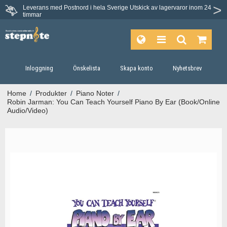
Leverans med Postnord i hela Sverige
Utskick av lagervaror inom 24
Du har 30 dagars ångerrätt.
timmar
Inloggning
Önskelista
Skapa konto
Nyhetsbrev
Home
/
Produkter
/
Piano Noter
/
Robin Jarman: You Can Teach Yourself Piano By Ear (Book/Online
Audio/Video)