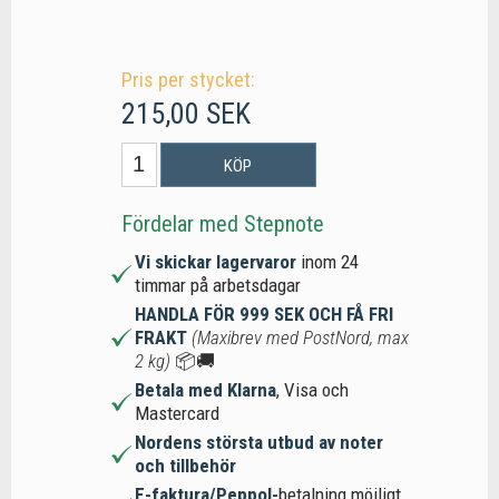
Pris per stycket:
215,00 SEK
KÖP
Fördelar med Stepnote
Vi skickar lagervaror
inom 24
timmar på arbetsdagar
HANDLA FÖR 999 SEK OCH FÅ FRI
FRAKT
(Maxibrev med PostNord, max
2 kg)
📦🚚
Betala med Klarna
, Visa och
Mastercard
Nordens största utbud av noter
och tillbehör
E-faktura/Peppol-
betalning möjligt