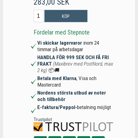
283,00 SEK
KÖP
Fördelar med Stepnote
Vi skickar lagervaror
inom 24
timmar på arbetsdagar
HANDLA FÖR 999 SEK OCH FÅ FRI
FRAKT
(Maxibrev med PostNord, max
2 kg)
📦🚚
Betala med Klarna
, Visa och
Mastercard
Nordens största utbud av noter
och tillbehör
E-faktura/Peppol-
betalning möjligt
Trustpilot