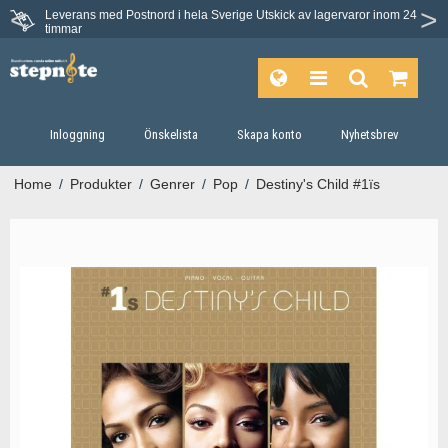
Leverans med Postnord i hela Sverige
Utskick av lagervaror inom 24
timmar
Inloggning
Önskelista
Skapa konto
Nyhetsbrev
Home
/
Produkter
/
Genrer
/
Pop
/
Destiny's Child #1ïs