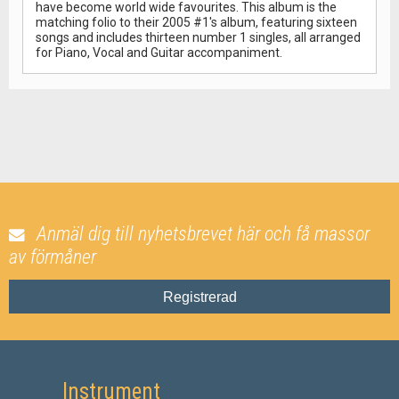
have become world wide favourites. This album is the
matching folio to their 2005 #1's album, featuring sixteen
songs and includes thirteen number 1 singles, all arranged
for Piano, Vocal and Guitar accompaniment.
Anmäl dig till nyhetsbrevet här och få massor
av förmåner
Registrerad
Instrument