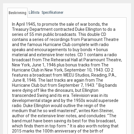
Låtlista
Specifikationer
Beskrivning
In April 1945, to promote the sale of war bonds, the
Treasury Department contracted Duke Ellington to do a
series of 55 min public broadcasts. This double CD
contains a series of recordings from Paramount Theatre
and the famous Hurricane Club complete with radio
speaks and encouragements to buy bonds + bonus
material and extensive liner notes. CD 1 contains a radio
broadcast from The Rehearsal Hall at Paramount Theatre,
New York, June 1, 1946 plus bonus tracks from The
Hurricane Club in New York, September 10, 1943. CD 2
features a broadcast from WEEU Studios, Reading, P.A.,
June 8, 1946. The last tracks are again from The
Hurricane Club but from September 7, 1943. “ Big bands
were dying off like the dinosaurs, but Ellington
transcended Swing and its era. Television was in its
developmental stage and by the 1950s would supersede
radio. Duke Ellington would outlive the reign of the
medium that he so well mastered”, writes Ken Steiner,
author of the extensive liner notes, and concludes: ”The
band must have been saving its best for this broadcast,
which finds them in top form .” It is also worth noting that
2015 marks the 100th anniversary of the birth of