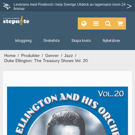
Leverans med Postnord i hela Sverige
Utskick av lagervaror inom 24
Du har 30 dagars ångerrätt.
timmar
Inloggning
Önskelista
Skapa konto
Nyhetsbrev
Home
/
Produkter
/
Genrer
/
Jazz
/
Duke Ellington: The Treasury Shows Vol. 20