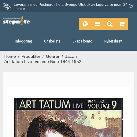
Leverans med Postnord i hela Sverige
Utskick av lagervaror inom 24
Du har 30 dagars ångerrätt.
timmar
Inloggning
Önskelista
Skapa konto
Nyhetsbrev
Home
/
Produkter
/
Genrer
/
Jazz
/
Art Tatum Live: Volume Nine 1944-1952