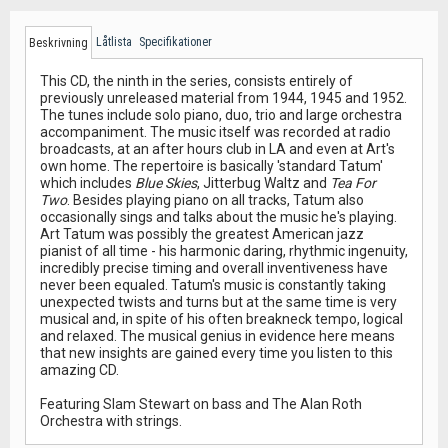
Låtlista
Specifikationer
Beskrivning
This CD, the ninth in the series, consists entirely of
previously unreleased material from 1944, 1945 and 1952.
The tunes include solo piano, duo, trio and large orchestra
accompaniment. The music itself was recorded at radio
broadcasts, at an after hours club in LA and even at Art's
own home. The repertoire is basically 'standard Tatum'
which includes
Blue Skies
, Jitterbug Waltz and
Tea For
Two
. Besides playing piano on all tracks, Tatum also
occasionally sings and talks about the music he's playing.
Art Tatum was possibly the greatest American jazz
pianist of all time - his harmonic daring, rhythmic ingenuity,
incredibly precise timing and overall inventiveness have
never been equaled. Tatum's music is constantly taking
unexpected twists and turns but at the same time is very
musical and, in spite of his often breakneck tempo, logical
and relaxed. The musical genius in evidence here means
that new insights are gained every time you listen to this
amazing CD.
Featuring Slam Stewart on bass and The Alan Roth
Orchestra with strings.