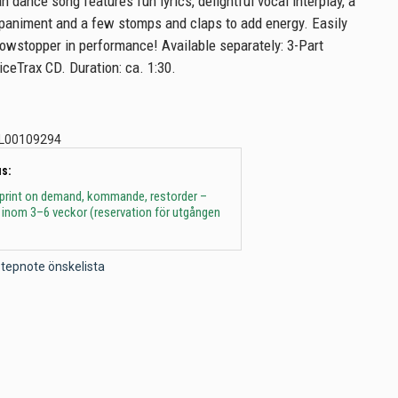
 dance song features fun lyrics, delightful vocal interplay, a
niment and a few stomps and claps to add energy. Easily
owstopper in performance! Available separately: 3-Part
iceTrax CD. Duration: ca. 1:30.
L00109294
s:
 print on demand, kommande, restorder –
 inom 3–6 veckor (reservation för utgången
l Stepnote önskelista