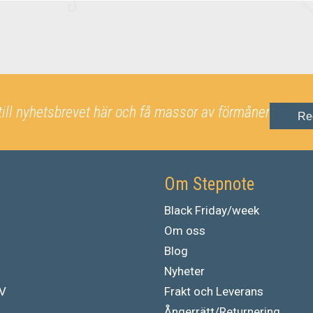
till nyhetsbrevet här och få massor av förmåner
Re
Om Stepnote
Black Friday/week
Om oss
Blog
Nyheter
TV
Frakt och Leverans
Ångerrätt/Returnering