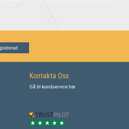
gistrerad
Kontakta Oss
Gå
til
kundservice
här