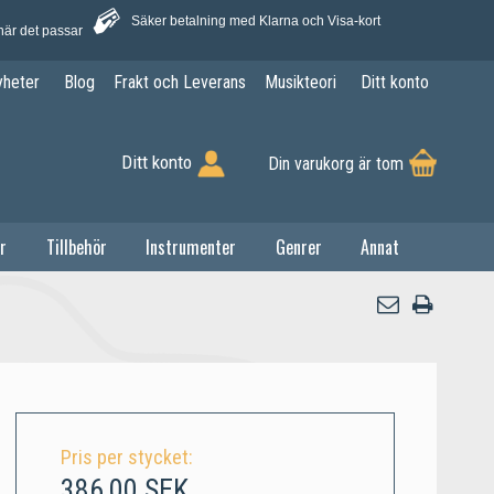
Säker betalning med Klarna och Visa-kort
när det passar
yheter
Blog
Frakt och Leverans
Musikteori
Ditt konto
Ditt konto
Din varukorg är tom
r
Tillbehör
Instrumenter
Genrer
Annat
Pris per stycket:
386,00 SEK