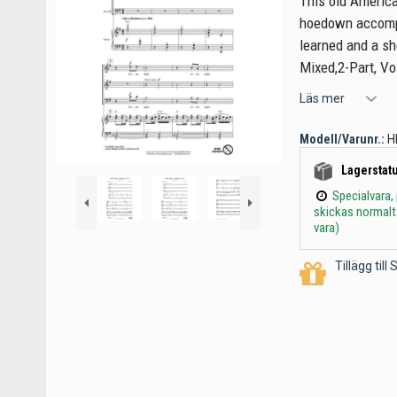
This old American
hoedown accompa
learned and a sh
Mixed,2-Part, Vo
Läs mer
Modell/Varunr.:
H
Lagerstatu
Specialvara,
skickas normalt
vara)
Tillägg til