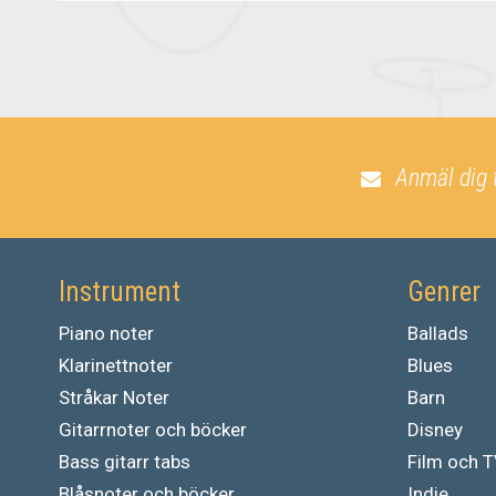
Anmäl dig 
Instrument
Genrer
Piano noter
Ballads
Klarinettnoter
Blues
Stråkar Noter
Barn
Gitarrnoter och böcker
Disney
Bass gitarr tabs
Film och 
Blåsnoter och böcker
Indie