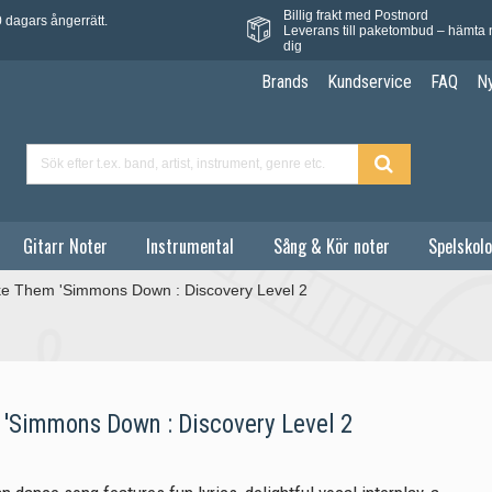
Billig frakt med Postnord
 dagars ångerrätt.
Leverans till paketombud – hämta 
dig
Brands
Kundservice
FAQ
N
Gitarr Noter
Instrumental
Sång & Kör noter
Spelskolo
e Them 'Simmons Down : Discovery Level 2
'Simmons Down : Discovery Level 2