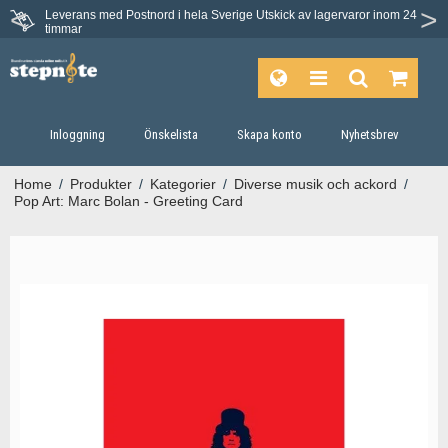
Leverans med Postnord i hela Sverige
Utskick av lagervaror inom 24
timmar
Inloggning
Önskelista
Skapa konto
Nyhetsbrev
Home
/
Produkter
/
Kategorier
/
Diverse musik och ackord
/
Pop Art: Marc Bolan - Greeting Card