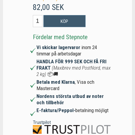
82,00 SEK
KÖP
Fördelar med Stepnote
Vi skickar lagervaror
inom 24
timmar på arbetsdagar
HANDLA FÖR 999 SEK OCH FÅ FRI
FRAKT
(Maxibrev med PostNord, max
2 kg)
📦🚚
Betala med Klarna
, Visa och
Mastercard
Nordens största utbud av noter
och tillbehör
E-faktura/Peppol-
betalning möjligt
Trustpilot