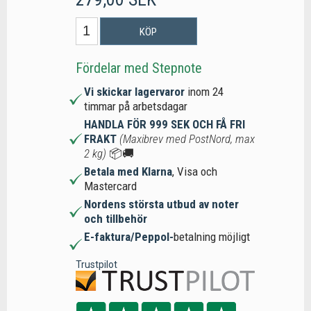
KÖP
Fördelar med Stepnote
Vi skickar lagervaror
inom 24
timmar på arbetsdagar
HANDLA FÖR 999 SEK OCH FÅ FRI
FRAKT
(Maxibrev med PostNord, max
2 kg)
📦🚚
Betala med Klarna
, Visa och
Mastercard
Nordens största utbud av noter
och tillbehör
E-faktura/Peppol-
betalning möjligt
Trustpilot