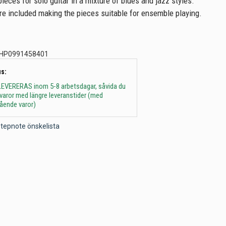
ieces for solo guitar in a mixture of blues and jazz styles.
e included making the pieces suitable for ensemble playing.
HP0991458401
s:
 - LEVERERAS inom 5-8 arbetsdagar, såvida du
t varor med längre leveranstider (med
gående varor)
l Stepnote önskelista