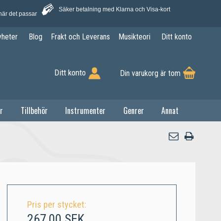
Säker betalning med Klarna och Visa-kort
när det passar
yheter
Blog
Frakt och Leverans
Musikteori
Ditt konto
Ditt konto
Din varukorg är tom
r
Tillbehör
Instrumenter
Genrer
Annat
Pris per stycket:
267,00 SEK