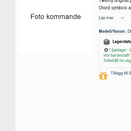
Twenty original p
Chord symbols ar
Läs mer
Modell/Varunr.:
D
Lagerstatu
I fjärrlager
inte har beställ
förbehåll för ut
Tillägg til