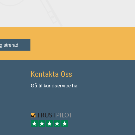
gistrerad
Kontakta Oss
Gå
til
kundservice
här