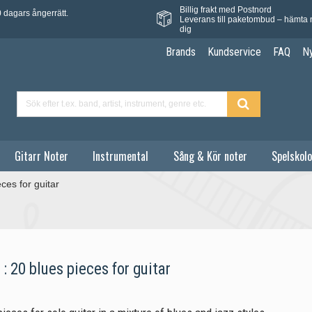
Billig frakt med Postnord
 dagars ångerrätt.
Leverans till paketombud – hämta 
dig
Brands
Kundservice
FAQ
N
Gitarr Noter
Instrumental
Sång & Kör noter
Spelskolo
ces for guitar
 : 20 blues pieces for guitar