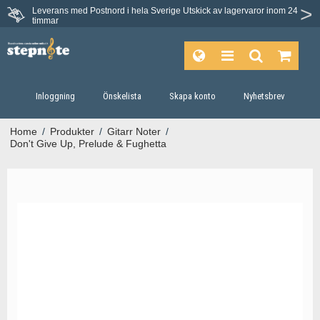
Leverans med Postnord i hela Sverige
Utskick av lagervaror inom 24
timmar
Inloggning
Önskelista
Skapa konto
Nyhetsbrev
Home
/
Produkter
/
Gitarr Noter
/
Don't Give Up, Prelude & Fughetta