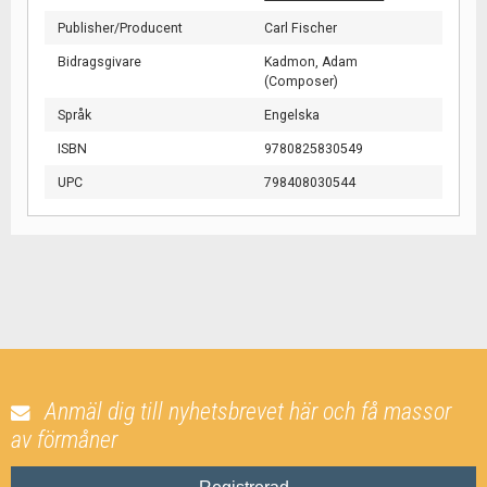
Publisher/Producent
Carl Fischer
Bidragsgivare
Kadmon, Adam
(Composer)
Språk
Engelska
ISBN
9780825830549
UPC
798408030544
Anmäl dig till nyhetsbrevet här och få massor
av förmåner