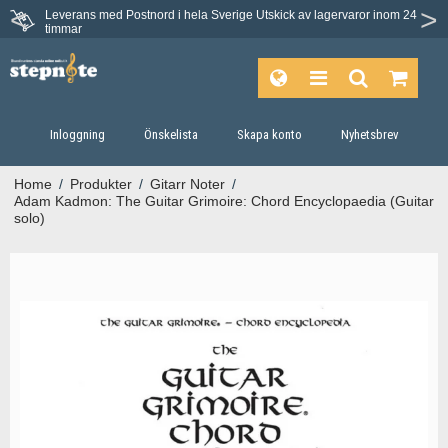
Leverans med Postnord i hela Sverige
Utskick av lagervaror inom 24
Du har 30 dagars ångerrätt.
timmar
Inloggning
Önskelista
Skapa konto
Nyhetsbrev
Home
/
Produkter
/
Gitarr Noter
/
Adam Kadmon: The Guitar Grimoire: Chord Encyclopaedia (Guitar
solo)