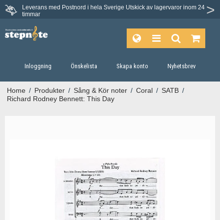
Leverans med Postnord i hela Sverige
Utskick av lagervaror inom 24
timmar
Inloggning
Önskelista
Skapa konto
Nyhetsbrev
Home
/
Produkter
/
Sång & Kör noter
/
Coral
/
SATB
/
Richard Rodney Bennett: This Day