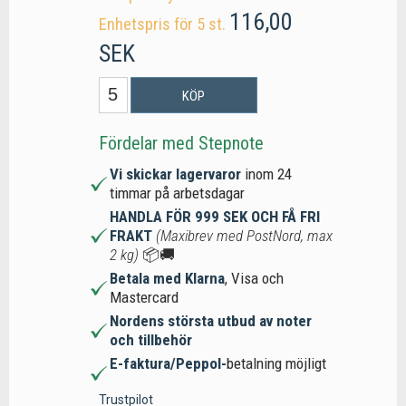
116,00
Enhetspris för 5 st.
SEK
KÖP
Fördelar med Stepnote
Vi skickar lagervaror
inom 24
timmar på arbetsdagar
HANDLA FÖR 999 SEK OCH FÅ FRI
FRAKT
(Maxibrev med PostNord, max
2 kg)
📦🚚
Betala med Klarna
, Visa och
Mastercard
Nordens största utbud av noter
och tillbehör
E-faktura/Peppol-
betalning möjligt
Trustpilot