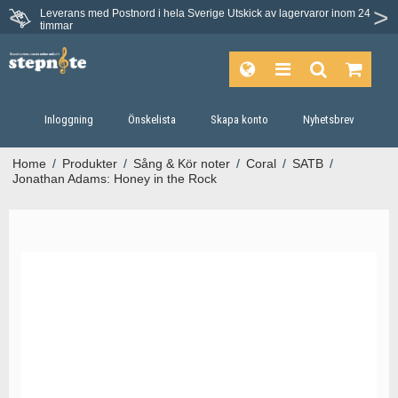
Leverans med Postnord i hela Sverige
Utskick av lagervaror inom 24
timmar
Inloggning
Önskelista
Skapa konto
Nyhetsbrev
Home
/
Produkter
/
Sång & Kör noter
/
Coral
/
SATB
/
Jonathan Adams: Honey in the Rock