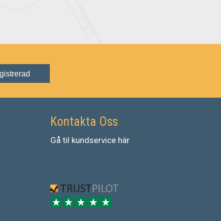
gistrerad
Kontakta Oss
Gå
til
kundservice
här