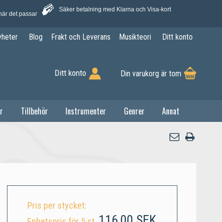
Säker betalning med Klarna och Visa-kort
när det passar
yheter
Blog
Frakt och Leverans
Musikteori
Ditt konto
Ditt konto
Din varukorg är tom
r
Tillbehör
Instrumenter
Genrer
Annat
Pris per stycket:
116,00 SEK
Enhetspris för 5 st.