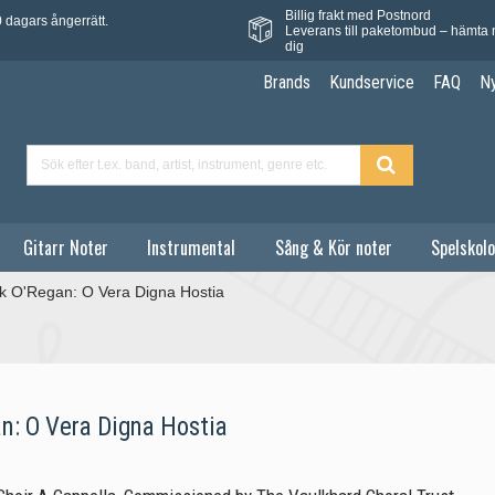
Billig frakt med Postnord
 dagars ångerrätt.
Leverans till paketombud – hämta 
dig
Brands
Kundservice
FAQ
N
Gitarr Noter
Instrumental
Sång & Kör noter
Spelskolo
ik O'Regan: O Vera Digna Hostia
an: O Vera Digna Hostia