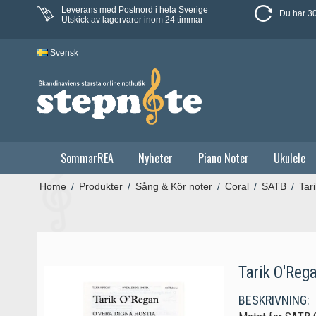
Leverans med Postnord i hela Sverige
Du har 30
Utskick av lagervaror inom 24 timmar
Svensk
SommarREA
Nyheter
Piano Noter
Ukulele
Home
/
Produkter
/
Sång & Kör noter
/
Coral
/
SATB
/
Tar
Tarik O'Reg
BESKRIVNING: