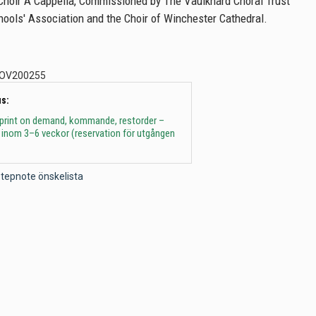
Choir A Cappella, Commissioned by The Vaulkhard Choral Trust
hools' Association and the Choir of Winchester Cathedral.
OV200255
s:
 print on demand, kommande, restorder –
 inom 3–6 veckor (reservation för utgången
l Stepnote önskelista