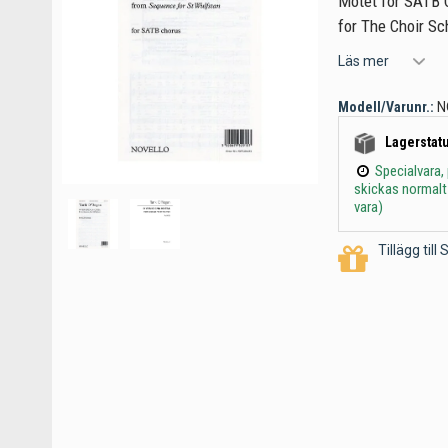
Motet for SATB 
for The Choir Sc
Läs mer
Modell/Varunr.:
N
Lagerstatu
Specialvara,
skickas normalt
vara)
Tillägg til