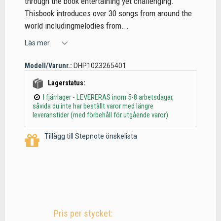
through the book entertaining yet challenging.
Thisbook introduces over 30 songs from around the
world includingmelodies from...
Läs mer
Modell/Varunr.:
DHP1023265401
Lagerstatus:
I fjärrlager - LEVERERAS inom 5-8 arbetsdagar,
såvida du inte har beställt varor med längre
leveranstider (med förbehåll för utgående varor)
Tillägg till Stepnote önskelista
Pris per stycket: