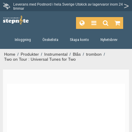
Leverans med Postnord i hela Sverige
Utskick av lagervaror inom 24
timmar
Inloggning
Önskelista
Skapa konto
Nyhetsbrev
Home
/
Produkter
/
Instrumental
/
Blås
/
trombon
/
Two on Tour : Universal Tunes for Two