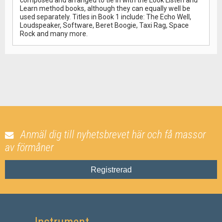
composed and arranged to tie in with the Look Listen and
Learn method books, although they can equally well be
used separately. Titles in Book 1 include: The Echo Well,
Loudspeaker, Software, Beret Boogie, Taxi Rag, Space
Rock and many more.
Anmäl dig till nyhetsbrevet här och få massor
av förmåner
Registrerad