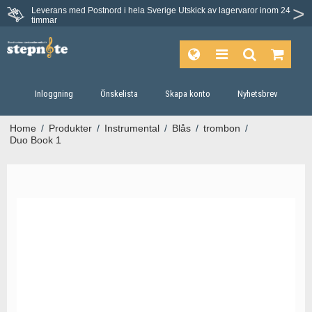
Leverans med Postnord i hela Sverige
Utskick av lagervaror inom 24
timmar
Inloggning
Önskelista
Skapa konto
Nyhetsbrev
Home
/
Produkter
/
Instrumental
/
Blås
/
trombon
/
Duo Book 1