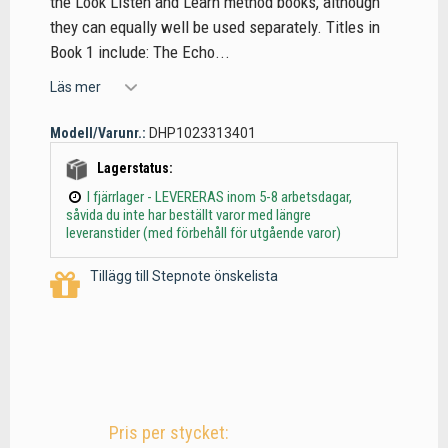
the Look Listen and Learn method books, although
they can equally well be used separately. Titles in
Book 1 include: The Echo...
Läs mer
Modell/Varunr.:
DHP1023313401
Lagerstatus:
I fjärrlager - LEVERERAS inom 5-8 arbetsdagar,
såvida du inte har beställt varor med längre
leveranstider (med förbehåll för utgående varor)
Tillägg till Stepnote önskelista
Pris per stycket: