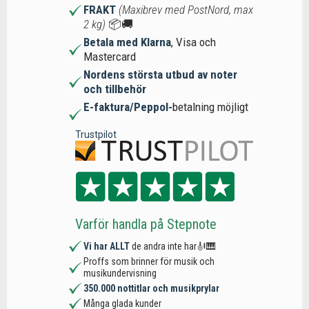
FRAKT
(Maxibrev med PostNord, max
2 kg)
📦🚚
Betala med Klarna
, Visa och
Mastercard
Nordens största utbud av noter
och tillbehör
E-faktura/Peppol-
betalning möjligt
Trustpilot
Varför handla på Stepnote
Vi har ALLT
de andra inte har🎻🎹
Proffs som brinner för musik och
musikundervisning
350.000 nottitlar och musikprylar
Många glada kunder