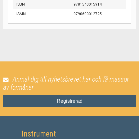
ISBN
9781540015914
ISMN
9790600012725
Anmäl dig till nyhetsbrevet här och få massor
av förmåner
Registrerad
Instrument