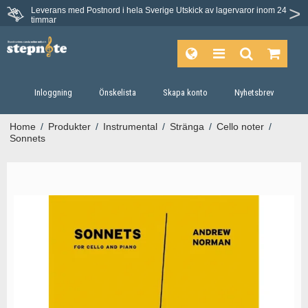
Leverans med Postnord i hela Sverige
Utskick av lagervaror inom 24
timmar
Inloggning
Önskelista
Skapa konto
Nyhetsbrev
Home
/
Produkter
/
Instrumental
/
Stränga
/
Cello noter
/
Sonnets