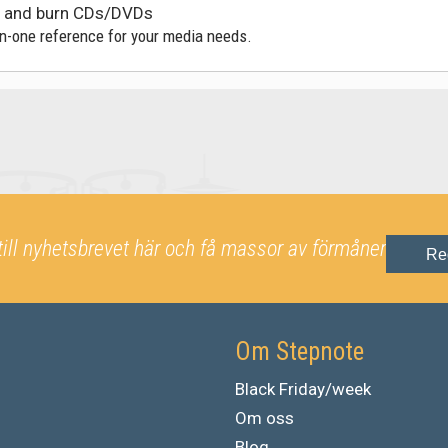
io and burn CDs/DVDs
-in-one reference for your media needs.
till nyhetsbrevet här och få massor av förmåner
Re
Om Stepnote
Black Friday/week
Om oss
Blog