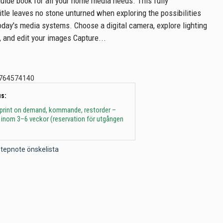
ide book for all your home media needs. This fully
tle leaves no stone unturned when exploring the possibilities
oday's media systems. Choose a digital camera, explore lighting
 and edit your images Capture...
764574140
s:
 print on demand, kommande, restorder –
 inom 3–6 veckor (reservation för utgången
l Stepnote önskelista