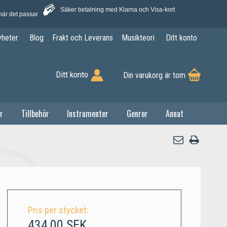
Säker betalning med Klarna och Visa-kort
när det passar
yheter
Blog
Frakt och Leverans
Musikteori
Ditt konto
Ditt konto
Din varukorg är tom
r
Tillbehör
Instrumenter
Genrer
Annat
Pris per stycket:
434,00 SEK