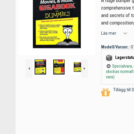
A huge bumper gu
comprehensive ti
and secrets of t
and composition,
Läs mer
Modell/Varunr.:
0
Lagerstatu
Specialvara,
skickas normalt
vara)
Tillägg til