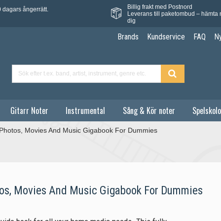
Billig frakt med Postnord
 dagars ångerrätt.
Leverans till paketombud – hämta 
dig
Brands
Kundservice
FAQ
N
Gitarr Noter
Instrumental
Sång & Kör noter
Spelskolo
l Photos, Movies And Music Gigabook For Dummies
tos, Movies And Music Gigabook For Dummies