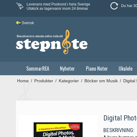
Leverans med Postnord i hela Sverige
Du har 30
Utskick av lagervaror inom 24 timmar
Svensk
SommarREA
Nyheter
Piano Noter
Ukulele
Home
/
Produkter
/
Kategorier
/
Böcker om Musik
/
Digita
Digital Pho
BESKRIVNING: