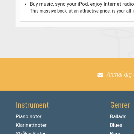
Buy music, sync your iPod, enjoy Internet rad
This massive book, at an attractive price, is your all
Anmäl dig 
Instrument
Genrer
Piano noter
Ballads
Klarinettnoter
Blues
Stråkar Noter
Barn