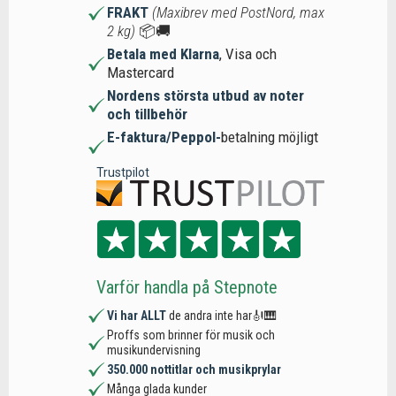
FRAKT
(Maxibrev med PostNord, max
2 kg)
📦🚚
Betala med Klarna
, Visa och
Mastercard
Nordens största utbud av noter
och tillbehör
E-faktura/Peppol-
betalning möjligt
Trustpilot
Varför handla på Stepnote
Vi har ALLT
de andra inte har🎻🎹
Proffs som brinner för musik och
musikundervisning
350.000 nottitlar och musikprylar
Många glada kunder