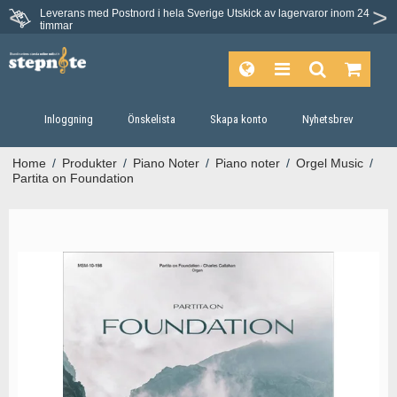
Leverans med Postnord i hela Sverige
Utskick av lagervaror inom 24
timmar
Inloggning
Önskelista
Skapa konto
Nyhetsbrev
Home
/
Produkter
/
Piano Noter
/
Piano noter
/
Orgel Music
/
Partita on Foundation