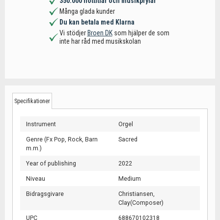
350.000 nottitlar och musikprylar
Många glada kunder
Du kan betala med Klarna
Vi stödjer
Broen DK
som hjälper de som
inte har råd med musikskolan
Specifikationer
Instrument
Orgel
Genre (Fx Pop, Rock, Barn
Sacred
m.m.)
Year of publishing
2022
Niveau
Medium
Bidragsgivare
Christiansen,
Clay(Composer)
UPC
688670102318