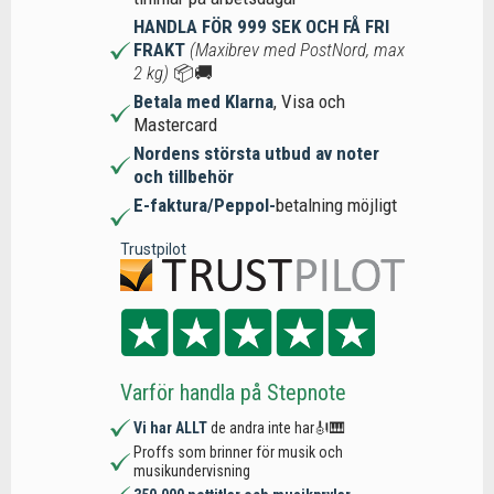
HANDLA FÖR 999 SEK OCH FÅ FRI
FRAKT
(Maxibrev med PostNord, max
2 kg)
📦🚚
Betala med Klarna
, Visa och
Mastercard
Nordens största utbud av noter
och tillbehör
E-faktura/Peppol-
betalning möjligt
Trustpilot
Varför handla på Stepnote
Vi har ALLT
de andra inte har🎻🎹
Proffs som brinner för musik och
musikundervisning