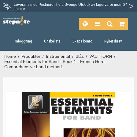
Leverans med Postnord i hela Sverige
Utskick av lagervaror inom 24
Du har 30 dagars ångerrätt.
timmar
Inloggning
Önskelista
Skapa konto
Nyhetsbrev
Home
/
Produkter
/
Instrumental
/
Blås
/
VALTHORN
/
Essential Elements for Band - Book 1 - French Horn :
Comprehensive band method