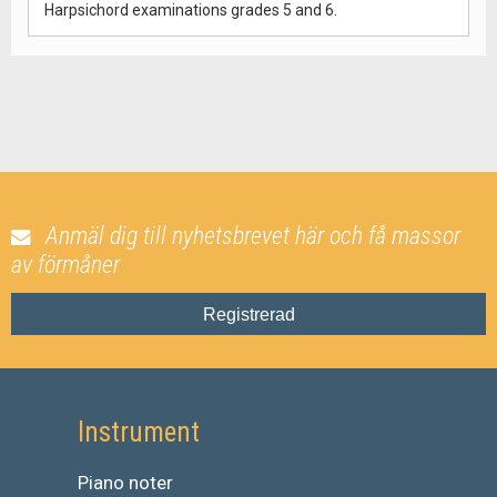
Harpsichord examinations grades 5 and 6.
Anmäl dig till nyhetsbrevet här och få massor
av förmåner
Registrerad
Instrument
Piano noter