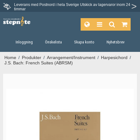
Leverans med Postnord i hela Sverige
Utskick av lagervaror inom 24
timmar
Inloggning
Önskelista
Skapa konto
Nyhetsbrev
Home
/
Produkter
/
Arrangement/Instrument
/
Harpesichord
/
J.S. Bach: French Suites (ABRSM)