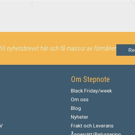
till nyhetsbrevet här och få massor av förmåner
Re
Om Stepnote
Black Friday/week
Om oss
Blog
Nyheter
TV
Frakt och Leverans
Ångerrätt/Returnering