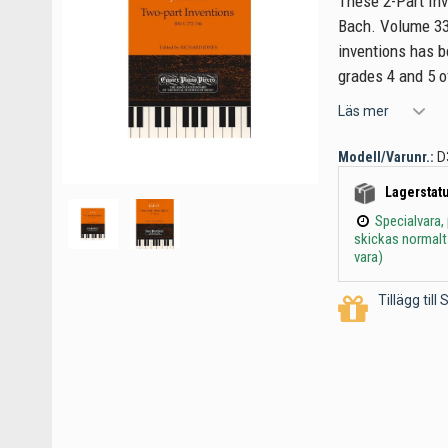
These 2-Part Inv
Bach. Volume 33 
inventions has b
grades 4 and 5 o
Läs mer
Modell/Varunr.:
D
Lagerstatu
Specialvara,
skickas normalt
vara)
Tillägg til