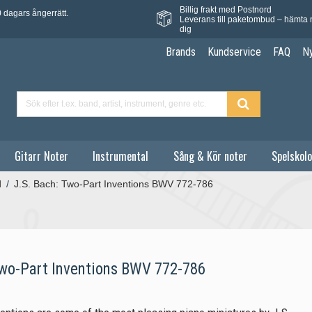
Billig frakt med Postnord
 dagars ångerrätt.
Leverans till paketombud – hämta 
dig
Brands
Kundservice
FAQ
N
Gitarr Noter
Instrumental
Sång & Kör noter
Spelskolo
d
/
J.S. Bach: Two-Part Inventions BWV 772-786
Two-Part Inventions BWV 772-786