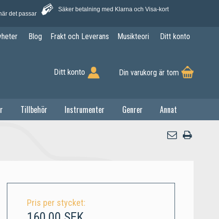
Säker betalning med Klarna och Visa-kort
när det passar
yheter
Blog
Frakt och Leverans
Musikteori
Ditt konto
Ditt konto
Din varukorg är tom
r
Tillbehör
Instrumenter
Genrer
Annat
Pris per stycket:
160,00 SEK