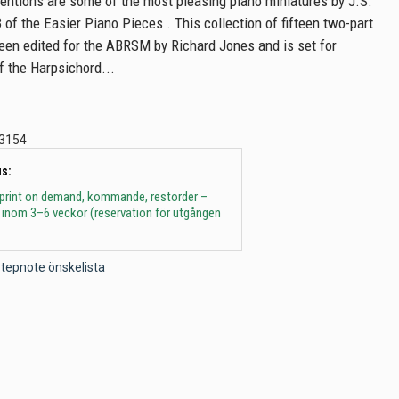
entions are some of the most pleasing piano miniatures by J.S.
of the Easier Piano Pieces . This collection of fifteen two-part
een edited for the ABRSM by Richard Jones and is set for
f the Harpsichord...
3154
s:
 print on demand, kommande, restorder –
 inom 3–6 veckor (reservation för utgången
l Stepnote önskelista