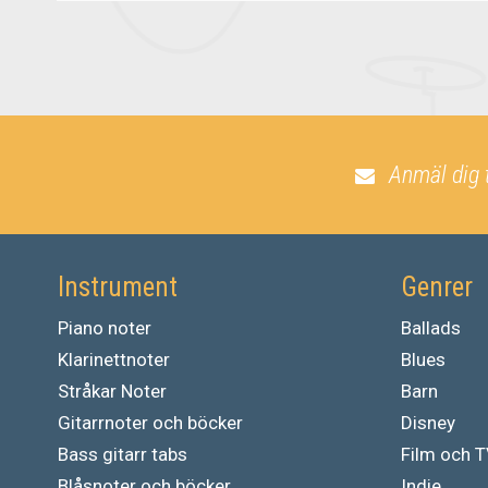
Anmäl dig 
Instrument
Genrer
Piano noter
Ballads
Klarinettnoter
Blues
Stråkar Noter
Barn
Gitarrnoter och böcker
Disney
Bass gitarr tabs
Film och 
Blåsnoter och böcker
Indie