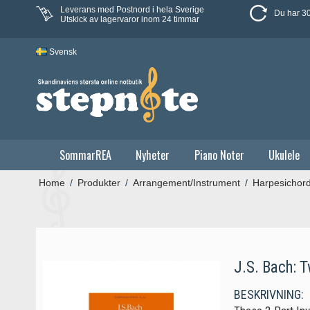
Leverans med Postnord i hela Sverige
Du har 30
Utskick av lagervaror inom 24 timmar
Svensk
SommarREA
Nyheter
Piano Noter
Ukulele
Home
/
Produkter
/
Arrangement/Instrument
/
Harpesichor
J.S. Bach: 
BESKRIVNING: