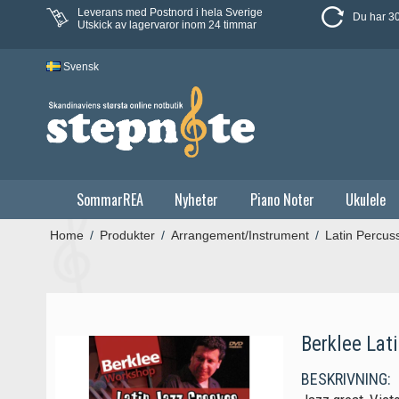
Leverans med Postnord i hela Sverige
Du har 30
Utskick av lagervaror inom 24 timmar
Svensk
SommarREA
Nyheter
Piano Noter
Ukulele
Home
/
Produkter
/
Arrangement/Instrument
/
Latin Percus
Berklee Lat
BESKRIVNING: