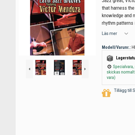
Jazz great, Vic
that harness the
knowledge and mu
rhythm patterns i
Läs mer
Modell/Varunr.:
H
Lagerstatu
Specialvara,
skickas normalt
vara)
Tillägg til