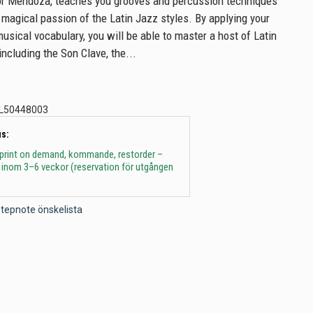
tor Mendoza, teaches you grooves and percussion techniques
 magical passion of the Latin Jazz styles. By applying your
sical vocabulary, you will be able to master a host of Latin
ncluding the Son Clave, the...
L50448003
s:
 print on demand, kommande, restorder –
 inom 3–6 veckor (reservation för utgången
l Stepnote önskelista