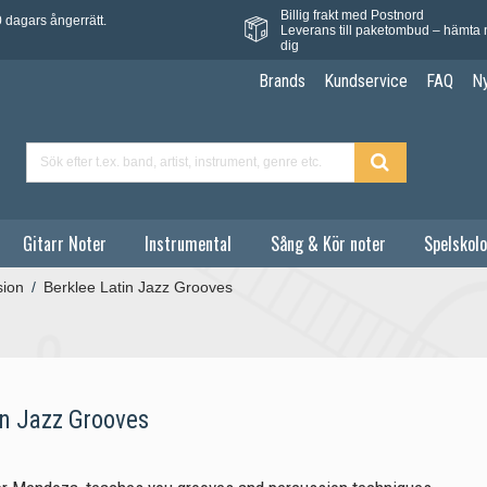
Billig frakt med Postnord
 dagars ångerrätt.
Leverans till paketombud – hämta 
dig
Brands
Kundservice
FAQ
N
Gitarr Noter
Instrumental
Sång & Kör noter
Spelskolo
sion
/
Berklee Latin Jazz Grooves
in Jazz Grooves