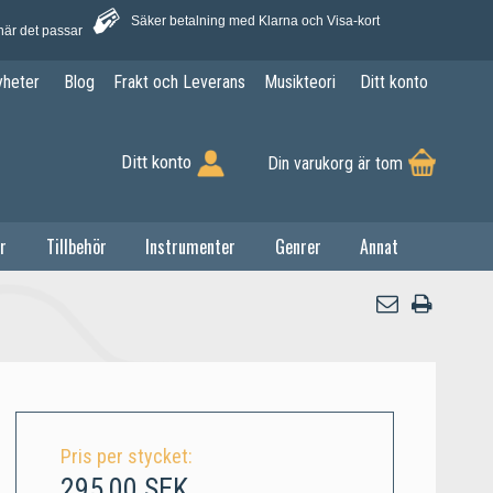
Säker betalning med Klarna och Visa-kort
när det passar
yheter
Blog
Frakt och Leverans
Musikteori
Ditt konto
Ditt konto
Din varukorg är tom
r
Tillbehör
Instrumenter
Genrer
Annat
Pris per stycket:
295,00 SEK