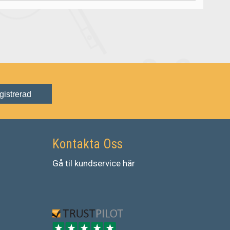
gistrerad
Kontakta Oss
Gå
til
kundservice
här