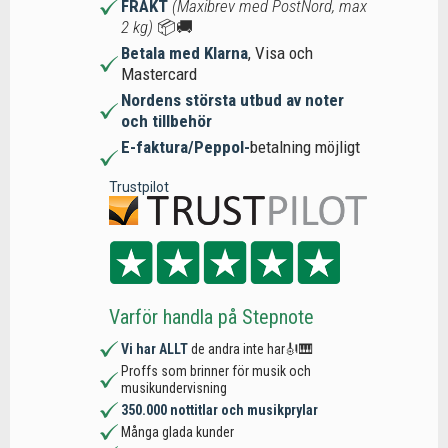
FRAKT
(Maxibrev med PostNord, max
2 kg)
📦🚚
Betala med Klarna
, Visa och
Mastercard
Nordens största utbud av noter
och tillbehör
E-faktura/Peppol-
betalning möjligt
Trustpilot
Varför handla på Stepnote
Vi har ALLT
de andra inte har🎻🎹
Proffs som brinner för musik och
musikundervisning
350.000 nottitlar och musikprylar
Många glada kunder