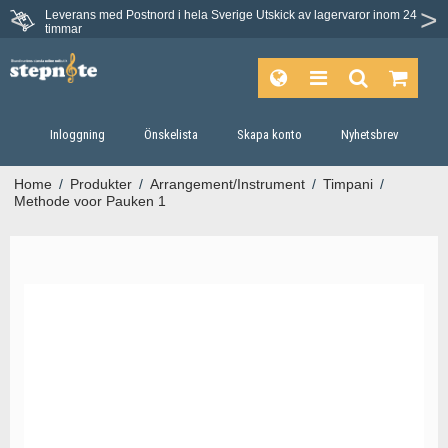
Leverans med Postnord i hela Sverige
Utskick av lagervaror inom 24
timmar
Inloggning
Önskelista
Skapa konto
Nyhetsbrev
Home
/
Produkter
/
Arrangement/Instrument
/
Timpani
/
Methode voor Pauken 1