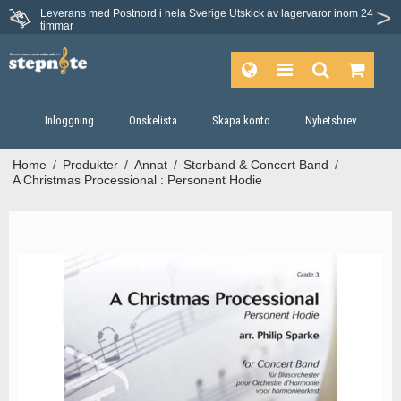
Leverans med Postnord i hela Sverige
Utskick av lagervaror inom 24
Du har 30 dagars ångerrätt.
timmar
Inloggning
Önskelista
Skapa konto
Nyhetsbrev
Home
/
Produkter
/
Annat
/
Storband & Concert Band
/
A Christmas Processional : Personent Hodie