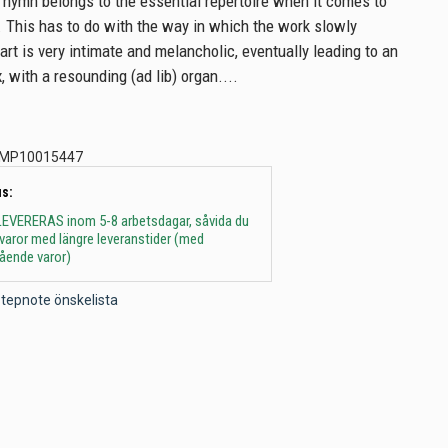
hymn belongs to the essential repertoire when it comes to
 This has to do with the way in which the work slowly
art is very intimate and melancholic, eventually leading to an
 with a resounding (ad lib) organ....
MP10015447
s:
 - LEVERERAS inom 5-8 arbetsdagar, såvida du
t varor med längre leveranstider (med
gående varor)
l Stepnote önskelista