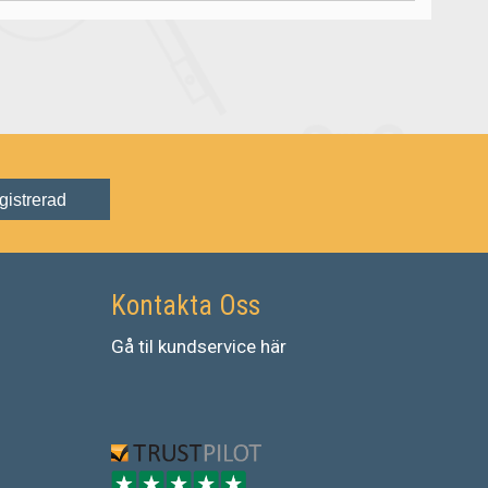
gistrerad
Kontakta Oss
Gå
til
kundservice
här