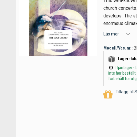
This well-known 
church concerts.
develops. The st
enormous climax,
Läs mer
Modell/Varunr.:
B
Lagerstatu
I fjärrlager
inte har beställ
förbehåll för ut
Tillägg til