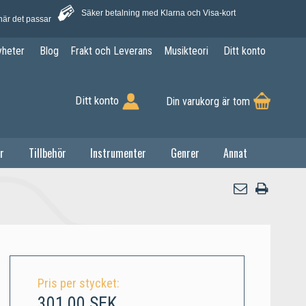
Säker betalning med Klarna och Visa-kort
när det passar
yheter
Blog
Frakt och Leverans
Musikteori
Ditt konto
Ditt konto
Din varukorg är tom
r
Tillbehör
Instrumenter
Genrer
Annat
Pris per stycket:
301,00 SEK