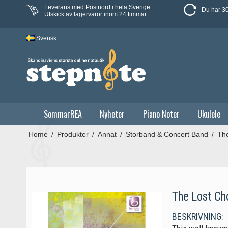
Leverans med Postnord i hela Sverige
Du har 30
Utskick av lagervaror inom 24 timmar
Svensk
SommarREA
Nyheter
Piano Noter
Ukulele
Home
/
Produkter
/
Annat
/
Storband & Concert Band
/
The
The Lost Ch
BESKRIVNING: