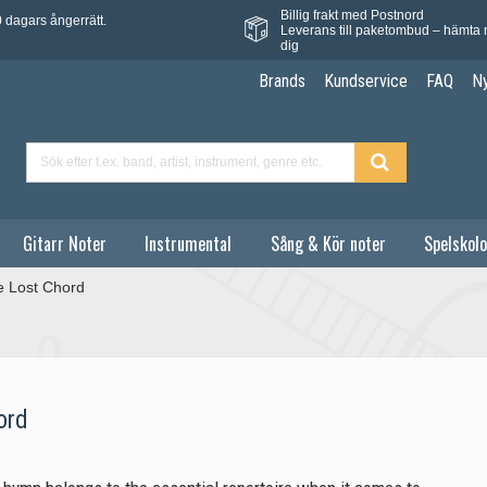
Billig frakt med Postnord
 dagars ångerrätt.
Leverans till paketombud – hämta 
dig
Brands
Kundservice
FAQ
N
Gitarr Noter
Instrumental
Sång & Kör noter
Spelskolo
 Lost Chord
ord