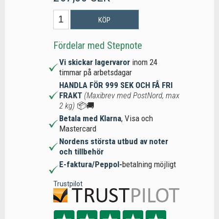
KÖP
Fördelar med Stepnote
Vi skickar lagervaror
inom 24
timmar på arbetsdagar
HANDLA FÖR 999 SEK OCH FÅ FRI
FRAKT
(Maxibrev med PostNord, max
2 kg)
📦🚚
Betala med Klarna
, Visa och
Mastercard
Nordens största utbud av noter
och tillbehör
E-faktura/Peppol-
betalning möjligt
Trustpilot