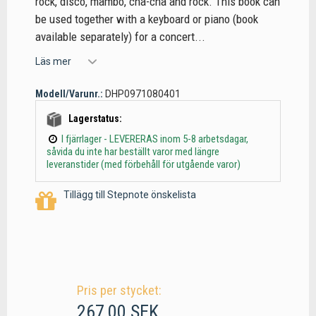
rock, disco, mambo, cha-cha and rock. This book can
be used together with a keyboard or piano (book
available separately) for a concert...
Läs mer
Modell/Varunr.:
DHP0971080401
Lagerstatus:
I fjärrlager - LEVERERAS inom 5-8 arbetsdagar,
såvida du inte har beställt varor med längre
leveranstider (med förbehåll för utgående varor)
Tillägg till Stepnote önskelista
Pris per stycket:
267,00 SEK