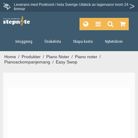
Leverans med Postnord i hela Sverige
Utskick av lagervaror inom 24
timmar
Inloggning
Önskelista
Skapa konto
Nyhetsbrev
Home
/
Produkter
/
Piano Noter
/
Piano noter
/
Pianoackompanjemang
/
Easy Swop