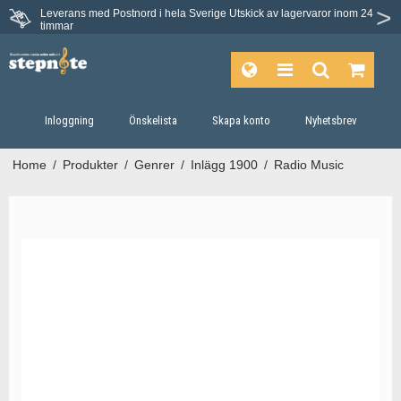
Leverans med Postnord i hela Sverige
Utskick av lagervaror inom 24
timmar
Inloggning
Önskelista
Skapa konto
Nyhetsbrev
Home
/
Produkter
/
Genrer
/
Inlägg 1900
/
Radio Music