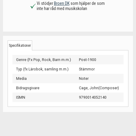
Vi stödjer
Broen DK
som hjälper de som
inte har råd med musikskolan
Specifikationer
Genre (Fx Pop, Rock, Barn m.m.)
Post-1900
Typ (fx Lärobok, samling m.m.)
Stämmor
Media
Noter
Bidragsgivare
Cage, John(Composer)
ISMN
9790014052140