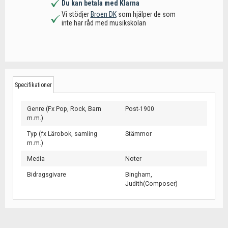
Du kan betala med Klarna
Vi stödjer
Broen DK
som hjälper de som
inte har råd med musikskolan
Specifikationer
Genre (Fx Pop, Rock, Barn
Post-1900
m.m.)
Typ (fx Lärobok, samling
Stämmor
m.m.)
Media
Noter
Bidragsgivare
Bingham,
Judith(Composer)