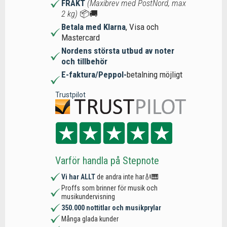
FRAKT
(Maxibrev med PostNord, max
2 kg)
📦🚚
Betala med Klarna
, Visa och
Mastercard
Nordens största utbud av noter
och tillbehör
E-faktura/Peppol-
betalning möjligt
Trustpilot
Varför handla på Stepnote
Vi har ALLT
de andra inte har🎻🎹
Proffs som brinner för musik och
musikundervisning
350.000 nottitlar och musikprylar
Många glada kunder