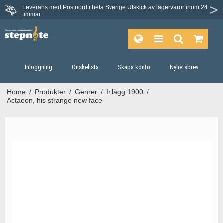
Leverans med Postnord i hela Sverige
Utskick av lagervaror inom 24
timmar
Inloggning
Önskelista
Skapa konto
Nyhetsbrev
Home
/
Produkter
/
Genrer
/
Inlägg 1900
/
Actaeon, his strange new face