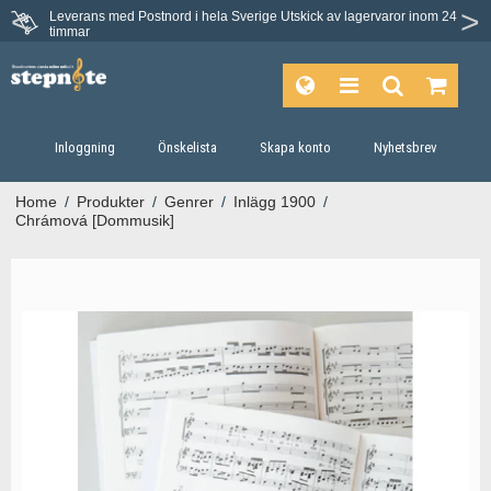
Leverans med Postnord i hela Sverige
Utskick av lagervaror inom 24
timmar
Inloggning
Önskelista
Skapa konto
Nyhetsbrev
Home
/
Produkter
/
Genrer
/
Inlägg 1900
/
Chrámová [Dommusik]