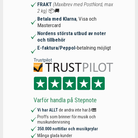
FRAKT
(Maxibrev med PostNord, max
2 kg)
📦🚚
Betala med Klarna
, Visa och
Mastercard
Nordens största utbud av noter
och tillbehör
E-faktura/Peppol-
betalning möjligt
Trustpilot
Varför handla på Stepnote
Vi har ALLT
de andra inte har🎻🎹
Proffs som brinner för musik och
musikundervisning
350.000 nottitlar och musikprylar
Många glada kunder