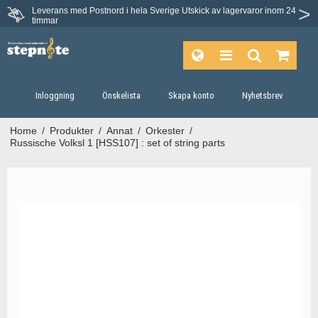
Leverans med Postnord i hela Sverige
Utskick av lagervaror inom 24
Du har 30 dagars ångerrätt.
timmar
Inloggning
Önskelista
Skapa konto
Nyhetsbrev
Home
/
Produkter
/
Annat
/
Orkester
/
Russische Volksl 1 [HSS107] : set of string parts