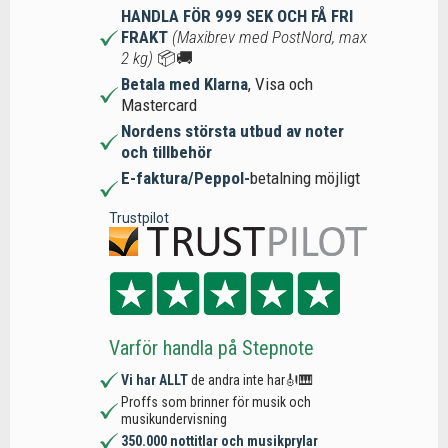
HANDLA FÖR 999 SEK OCH FÅ FRI
FRAKT
(Maxibrev med PostNord, max
2 kg)
📦🚚
Betala med Klarna
, Visa och
Mastercard
Nordens största utbud av noter
och tillbehör
E-faktura/Peppol-
betalning möjligt
Trustpilot
Varför handla på Stepnote
Vi har ALLT
de andra inte har🎻🎹
Proffs som brinner för musik och
musikundervisning
350.000 nottitlar och musikprylar