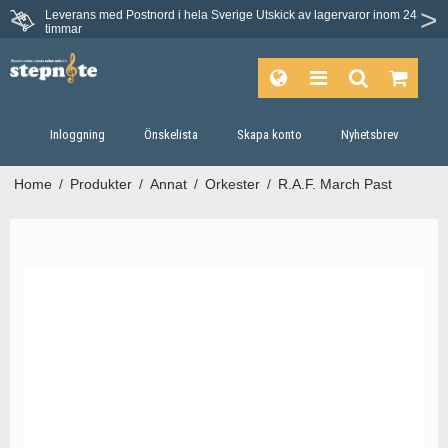
Leverans med Postnord i hela Sverige
Utskick av lagervaror inom 24
timmar
Inloggning
Önskelista
Skapa konto
Nyhetsbrev
Home
/
Produkter
/
Annat
/
Orkester
/
R.A.F. March Past