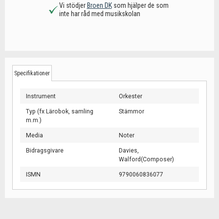
Vi stödjer
Broen DK
som hjälper de som
inte har råd med musikskolan
Specifikationer
Instrument
Orkester
Typ (fx Lärobok, samling
Stämmor
m.m.)
Media
Noter
Bidragsgivare
Davies,
Walford(Composer)
ISMN
9790060836077