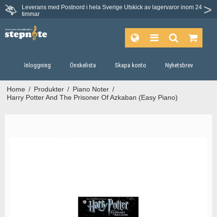
Leverans med Postnord i hela Sverige
Utskick av lagervaror inom 24
timmar
Inloggning
Önskelista
Skapa konto
Nyhetsbrev
Home
/
Produkter
/
Piano Noter
/
Harry Potter And The Prisoner Of Azkaban (Easy Piano)