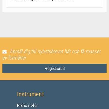
Anmäl dig till nyhetsbrevet här och få massor
av förmåner
Registrerad
Instrument
Piano noter