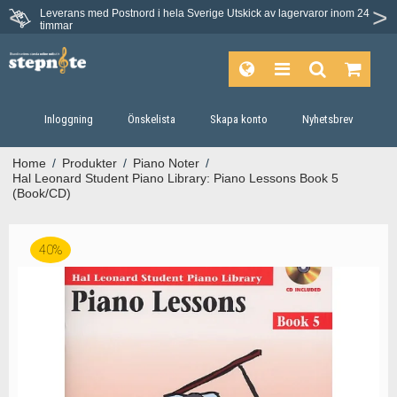
Leverans med Postnord i hela Sverige
Utskick av lagervaror inom 24
Du har 30 dagars ångerrätt.
timmar
Inloggning
Önskelista
Skapa konto
Nyhetsbrev
Home
/
Produkter
/
Piano Noter
/
Hal Leonard Student Piano Library: Piano Lessons Book 5
(Book/CD)
40%