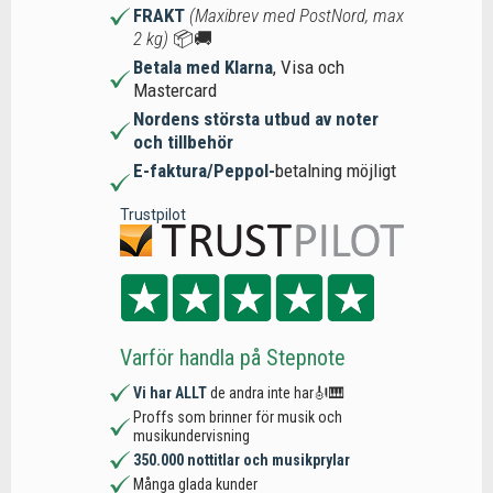
FRAKT
(Maxibrev med PostNord, max
2 kg)
📦🚚
Betala med Klarna
, Visa och
Mastercard
Nordens största utbud av noter
och tillbehör
E-faktura/Peppol-
betalning möjligt
Trustpilot
Varför handla på Stepnote
Vi har ALLT
de andra inte har🎻🎹
Proffs som brinner för musik och
musikundervisning
350.000 nottitlar och musikprylar
Många glada kunder