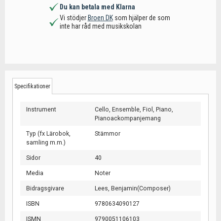
Du kan betala med Klarna
Vi stödjer
Broen DK
som hjälper de som
inte har råd med musikskolan
Specifikationer
Instrument
Cello,
Ensemble,
Fiol,
Piano,
Pianoackompanjemang
Typ (fx Lärobok,
Stämmor
samling m.m.)
Sidor
40
Media
Noter
Bidragsgivare
Lees, Benjamin(Composer)
ISBN
9780634090127
ISMN
9790051106103