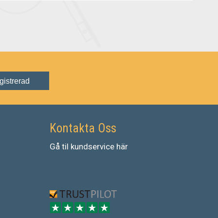
gistrerad
Kontakta Oss
Gå
til
kundservice
här