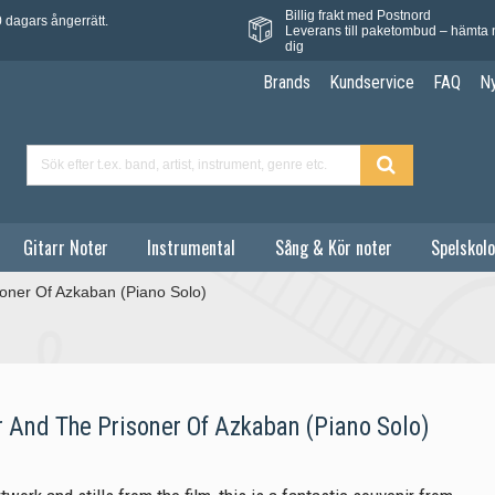
Billig frakt med Postnord
 dagars ångerrätt.
Leverans till paketombud – hämta 
dig
Brands
Kundservice
FAQ
N
Gitarr Noter
Instrumental
Sång & Kör noter
Spelskolo
soner Of Azkaban (Piano Solo)
r And The Prisoner Of Azkaban (Piano Solo)