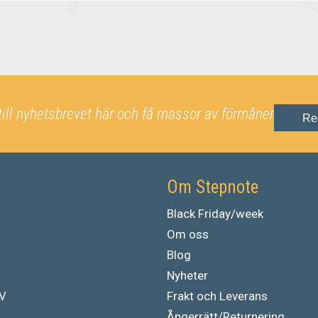
till nyhetsbrevet här och få massor av förmåner
Re
Om Stepnote
Black Friday/week
Om oss
Blog
Nyheter
TV
Frakt och Leverans
Ångerrätt/Returnering