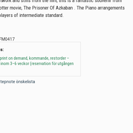
twork and stills from the film, this is a fantastic souvenir from
Potter movie, The Prisoner Of Azkaban . The Piano arrangements
 players of intermediate standard.
FM0417
s:
 print on demand, kommande, restorder –
 inom 3–6 veckor (reservation för utgången
l Stepnote önskelista