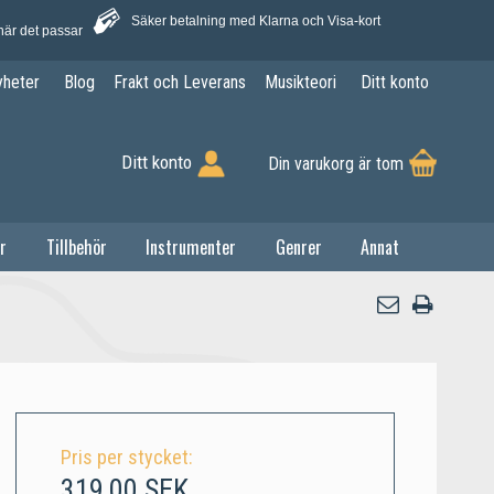
Säker betalning med Klarna och Visa-kort
när det passar
yheter
Blog
Frakt och Leverans
Musikteori
Ditt konto
Ditt konto
Din varukorg är tom
r
Tillbehör
Instrumenter
Genrer
Annat
Pris per stycket:
319,00 SEK