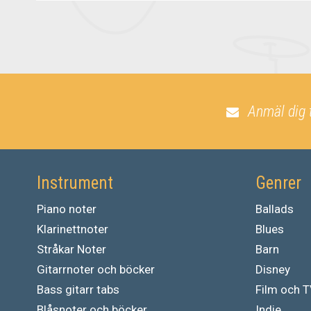
Anmäl dig 
Instrument
Genrer
Piano noter
Ballads
Klarinettnoter
Blues
Stråkar Noter
Barn
Gitarrnoter och böcker
Disney
Bass gitarr tabs
Film och 
Blåsnoter och böcker
Indie