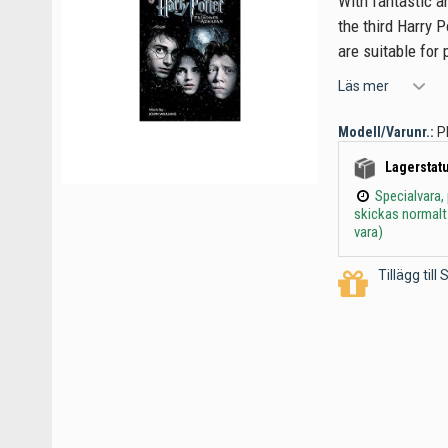
With fantastic ar
the third Harry 
are suitable for
Läs mer
Modell/Varunr.:
P
Lagerstatu
Specialvara,
skickas normalt
vara)
Tillägg til