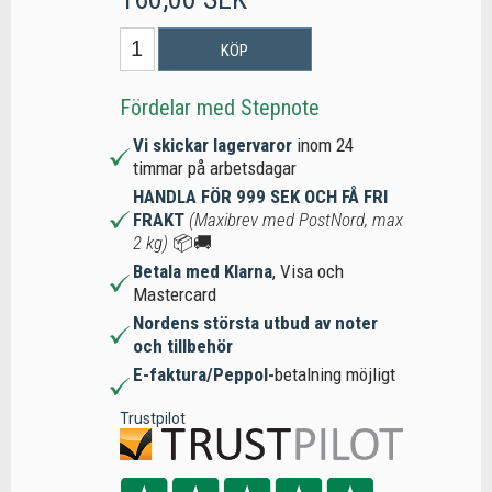
KÖP
Fördelar med Stepnote
Vi skickar lagervaror
inom 24
timmar på arbetsdagar
HANDLA FÖR 999 SEK OCH FÅ FRI
FRAKT
(Maxibrev med PostNord, max
2 kg)
📦🚚
Betala med Klarna
, Visa och
Mastercard
Nordens största utbud av noter
och tillbehör
E-faktura/Peppol-
betalning möjligt
Trustpilot