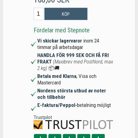
KÖP
Fördelar med Stepnote
Vi skickar lagervaror
inom 24
timmar på arbetsdagar
HANDLA FÖR 999 SEK OCH FÅ FRI
FRAKT
(Maxibrev med PostNord, max
2 kg)
📦🚚
Betala med Klarna
, Visa och
Mastercard
Nordens största utbud av noter
och tillbehör
E-faktura/Peppol-
betalning möjligt
Trustpilot