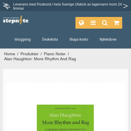
Leverans med Postnord i hela Sverige
Utskick av lagervaror inom 24
timmar
Inloggning
Önskelista
Skapa konto
Nyhetsbrev
Home
/
Produkter
/
Piano Noter
/
Alan Haughton: More Rhythm And Rag