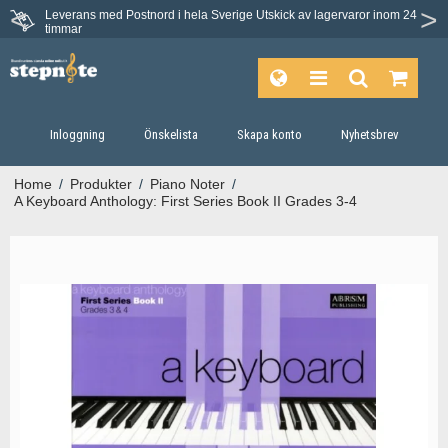
Leverans med Postnord i hela Sverige
Utskick av lagervaror inom 24
timmar
Inloggning
Önskelista
Skapa konto
Nyhetsbrev
Home
/
Produkter
/
Piano Noter
/
A Keyboard Anthology: First Series Book II Grades 3-4